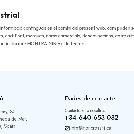
strial
a informació continguda en el domini del present web, com poden se
es, codi Font, marques, noms comercials, denominacions, entre altre
l i industrial de MONTRAINING o de tercers.
ió
Dades de contacte
Contacte amb nosaltres
eny, 82,
+34 640 653 032
neda de Mar,
a, Spain
info@moncrossfit.cat