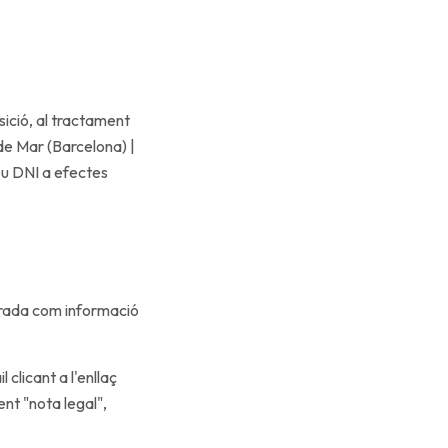
sició, al tractament
de Mar (Barcelona) |
eu DNI a efectes
derada com informació
 clicant a l'enllaç
nt "nota legal",