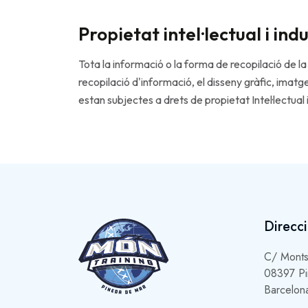
Propietat intel·lectual i indu
Tota la informació o la forma de recopilació de l
recopilació d'informació, el disseny gràfic, imatg
estan subjectes a drets de propietat Intel·lectua
Direcc
C/ Monts
08397 Pi
Barcelon