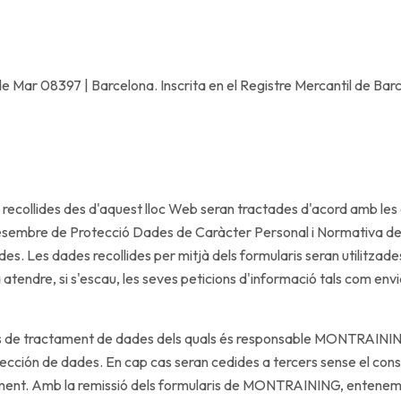
e Mar 08397 | Barcelona. Inscrita en el Registre Mercantil de Barc
collides des d'aquest lloc Web seran tractades d'acord amb les
e desembre de Protecció Dades de Caràcter Personal i Normativa 
des. Les dades recollides per mitjà dels formularis seran utilitzades
er a atendre, si s'escau, les seves peticions d'informació tals com env
ers de tractament de dades dels quals és responsable MONTRAININ
cción de dades. En cap cas seran cedides a tercers sense el con
galment. Amb la remissió dels formularis de MONTRAINING, entenem