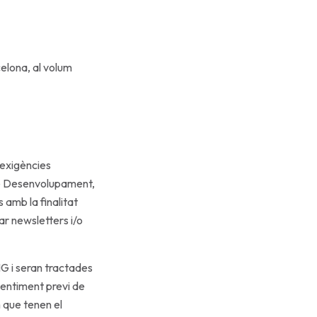
elona, al volum
 exigències
de Desenvolupament,
 amb la finalitat
iar newsletters i/o
G i seran tractades
sentiment previ de
 que tenen el