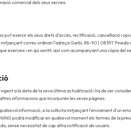
mació comercial dels seus serveis.
ot exercir els seus drets d'accés, rectificació, cancel·lació i opo
mitjançant correu ordinari l'adreça Garbí, 88-90 | 08397 Pineda 
que exerceix i en qui sentit, així com acompanyant una còpia del s
ció
vigent a la data de la seva última actualització i ha de ser consi
i a altres informacions que incorporen les seves pàgines.
alsevol informació, si la sol·licita mitjançant l'enviament d'un email
INING podrà modificar en qualsevol moment els termes de la prese
da, sense necessitat de cap altra notificació als usuaris.