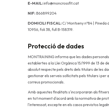
E-MAIL:
info@moncrossfit.cat
NIF:
B66899204
DOMICILI FISCAL:
C/ Montseny nº84 | Pineda d
10956, foli 38, full B-158319.
Protecció de dades
MONTRAINING informa que les dades personals re
establertes a la Llei Orgànica 15/1999 de 13 d
absolut respecte pels drets dels titulars de les da
gestionar els serveis sol·licitats pels titulars i p
correus promocionals.
Amb aquestes finalitats s'incorporaran als fitx
en tot moment d'acord amb la normativa de prote
l'interessat, excepte en els casos previstos le